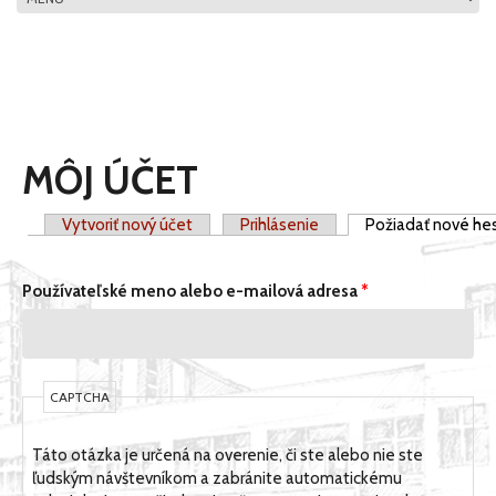
HLAVNÉ MENU
MÔJ ÚČET
Vytvoriť nový účet
Prihlásenie
Požiadať nové he
PRIMÁRNE KARTY
Používateľské meno alebo e-mailová adresa
*
CAPTCHA
Táto otázka je určená na overenie, či ste alebo nie ste
ľudským návštevníkom a zabránite automatickému