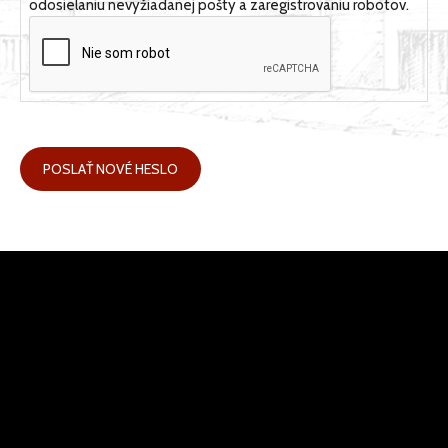
odosielaniu nevyžiadanej pošty a zaregistrovaniu robotov.